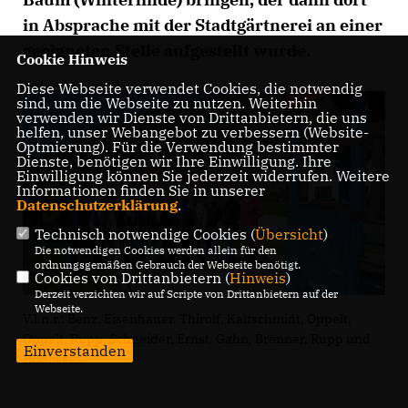
in Absprache mit der Stadtgärtnerei an einer
geeigneten Stelle aufgestellt wurde.
Cookie Hinweis
Diese Webseite verwendet Cookies, die notwendig
sind, um die Webseite zu nutzen. Weiterhin
verwenden wir Dienste von Drittanbietern, die uns
helfen, unser Webangebot zu verbessern (Website-
Optmierung). Für die Verwendung bestimmter
Dienste, benötigen wir Ihre Einwilligung. Ihre
Einwilligung können Sie jederzeit widerrufen. Weitere
Informationen finden Sie in unserer
Datenschutzerklärung
.
Technisch notwendige Cookies (
Übersicht
)
Die notwendigen Cookies werden allein für den
ordnungsgemäßen Gebrauch der Webseite benötigt.
Cookies von Drittanbietern (
Hinweis
)
Derzeit verzichten wir auf Scripte von Drittanbietern auf der
Webseite.
V.l.n.r.: Benz, Eisenhauer, Thirolf, Kaltschmidt, Oppelt,
Oppelt, Rupp, Schneider, Ernst, Gahn, Brenner, Rupp und
Einverstanden
Hohlwein.