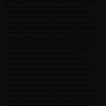
Moritz Oppelt, Mitglied im Innenausschuss des Deutschen
Bundestages, ging auf ein Thema ein, welches die
Europäische Union verstärkt herausfordere: Migration.
Weltweit seien etwa 110 Millionen Menschen auf der Flucht
und diese könnten nicht alle in Europa aufgenommen
werden, es fehle hierfür allein schon an der ausreichenden
Infrastruktur wie Wohnraum, Kitaplätzen oder auch Lehrer,
erklärte der Parlamentarier. Aufgrund der beschränkten
Ressourcen müsse man zunächst denjenigen helfen, die
unsere Hilfe am dringendsten benötigen“, so Oppelt. Im
neuen Grundsatzprogramm der CDU sei eine
Drittstaatenunterbringung festgehalten, denn eine
heimatnahe und sichere Unterbringung sei
kostengünstiger und man könne mehr Menschen helfen.
Eine solche Lösung bedeute jedoch nicht, dass man in
Deutschland oder Europa keine Flüchtlinge mehr
aufnehmen wolle. Nach der Einrichtung eines solchen
Konzeptes sollen dann jährlich über ein Kontingent, das
eine „Koalition der Willigen“ in der Europäischen Union
festlege, Menschen aufgenommen werden, und zwar die
schutzbedürftigen Schwächsten, erläuterte er weiter.