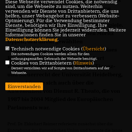
dass die Europawahl Auswirkungen auf das
Diese Webseite verwendet Cookies, die notwendig
sind, um die Webseite zu nutzen. Weiterhin
Leben jedes Einzelnen habe, auch wenn
verwenden wir Dienste von Drittanbietern, die uns
helfen, unser Webangebot zu verbessern (Website-
diese Wahl in der öffentlichen
Optmierung). Für die Verwendung bestimmter
Wahrnehmung nur eine geringe Rolle spiele.
Dienste, benötigen wir Ihre Einwilligung. Ihre
Einwilligung können Sie jederzeit widerrufen. Weitere
Er stellte zunächst die Referenten Moritz
Informationen finden Sie in unserer
Datenschutzerklärung
.
Oppelt, den direkt gewählten
Technisch notwendige Cookies (
Übersicht
)
Bundestagsabgeordneten des Wahlkreises
Die notwendigen Cookies werden allein für den
Rhein-Neckar, und Prof. Dr. Ekkehart
ordnungsgemäßen Gebrauch der Webseite benötigt.
Cookies von Drittanbietern (
Hinweis
)
Reimer, Direktor des Instituts für Finanz-
Derzeit verzichten wir auf Scripte von Drittanbietern auf der
Webseite.
und Steuerrecht der Universität Heidelberg,
vor und freute sich auch über die
Einverstanden
Anwesenheit von Diemut R. Theato, die von
1987 bis 2004 Mitglied des Europäischen
Parlaments war.
Prof. Dr. Ekkehart Reimer referierte zunächst über die
Entstehung der Europäischen Union und betonte die lange