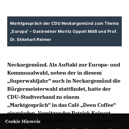
Marktgespräch der CDU Neckargemünd zum Thema
Europa“ – Gastredner Moritz Oppelt MdB und Prof.
Dr. Ekkehart Reimer
Neckargemünd. Als Auftakt zur Europa- und
Kommunalwahl, neben der in diesem
Superwahljahr“ auch in Neckargemünd die
Bürgermeisterwahl stattfindet, hatte der
CDU-Stadtverband zu einem
Marktgespräch“ in das Café „Deen Coffee“
eingeladen. Vorsitzender Patrick Keinert
begrüßte die zahlreichen Gäste und betonte,
Cookie Hinweis