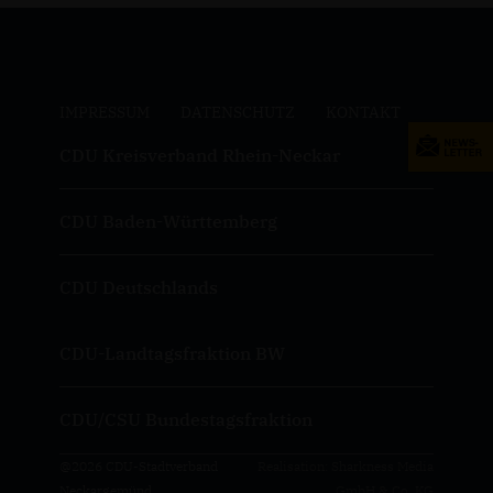
IMPRESSUM
DATENSCHUTZ
KONTAKT
CDU Kreisverband Rhein-Neckar
CDU Baden-Württemberg
CDU Deutschlands
CDU-Landtagsfraktion BW
CDU/CSU Bundestagsfraktion
@2026 CDU-Stadtverband
Realisation: Sharkness Media
Neckargemünd
GmbH & Co. KG