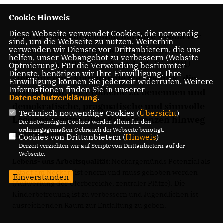
Cookie Hinweis
Diese Webseite verwendet Cookies, die notwendig
Die CDU Neckargemünd hat ihre Vision für
sind, um die Webseite zu nutzen. Weiterhin
verwenden wir Dienste von Drittanbietern, die uns
die weitere Stadtentwicklung in ihrem
helfen, unser Webangebot zu verbessern (Website-
Programm „2030“ niedergelegt. Die CDU
Optmierung). Für die Verwendung bestimmter
Dienste, benötigen wir Ihre Einwilligung. Ihre
steht für eine kommunale Sachpolitik, die
Einwilligung können Sie jederzeit widerrufen. Weitere
Informationen finden Sie in unserer
den Mut hat, die Probleme zu benennen und
Datenschutzerklärung
.
demokratische, pragmatische und sinnvolle
Technisch notwendige Cookies (
Übersicht
)
Lösungsansätze über Parteigrenzen hinweg
Die notwendigen Cookies werden allein für den
ordnungsgemäßen Gebrauch der Webseite benötigt.
mitzutragen.
Cookies von Drittanbietern (
Hinweis
)
Derzeit verzichten wir auf Scripte von Drittanbietern auf der
Webseite.
Lebens- uns Arbeitsqualität:
Neckargemünds Potenzial als
Stadt am Neckar“ ist enorm und muss gehoben werden
Einverstanden
(Aufwertung der Uferbereiche, zentraler Plätze). Die
Kinderbetreuung ist zu verbessern und Jugendlichen ist
ausreichenden Raum zur Entfaltung zu geben.