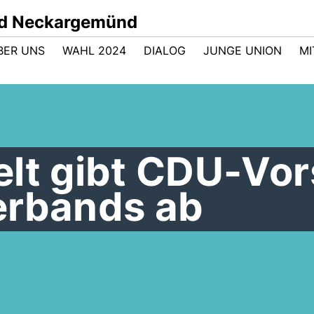
nd Neckargemünd
BER UNS
WAHL 2024
DIALOG
JUNGE UNION
M
lt gibt CDU-Vor
erbands ab