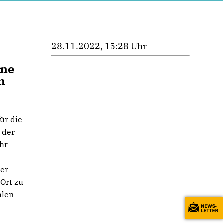
28.11.2022, 15:28 Uhr
ine
n
ür die
 der
ehr
 er
 Ort zu
hlen