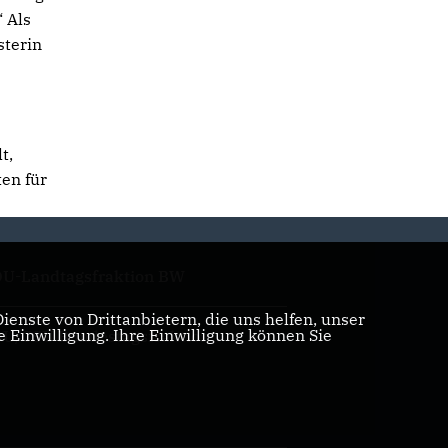
“ Als
sterin
t,
en für
U-Landtagsfraktion BW
enste von Drittanbietern, die uns helfen, unser
Einwilligung. Ihre Einwilligung können Sie
U/CSU Bundestagsfraktion