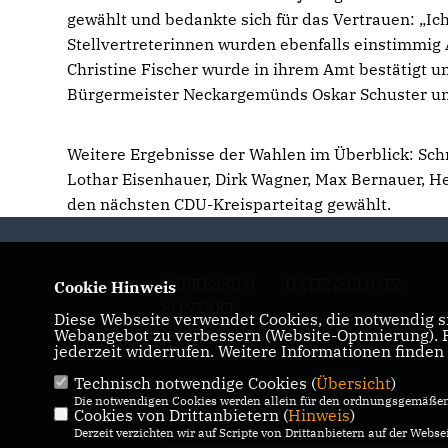
gewählt und bedankte sich für das Vertrauen: „Ich
Stellvertreterinnen wurden ebenfalls einstimmig
Christine Fischer wurde in ihrem Amt bestätigt 
Bürgermeister Neckargemünds Oskar Schuster un
Weitere Ergebnisse der Wahlen im Überblick: Schri
Lothar Eisenhauer, Dirk Wagner, Max Bernauer, H
den nächsten CDU-Kreisparteitag gewählt.
IMPRESSUM
DATENSCHUTZ
Cookie Hinweis
KONTAKT
Diese Webseite verwendet Cookies, die notwendig si
Webangebot zu verbessern (Website-Optmierung). Fü
jederzeit widerrufen. Weitere Informationen finden
Technisch notwendige Cookies (
Übersicht
)
Die notwendigen Cookies werden allein für den ordnungsgemäßen 
Cookies von Drittanbietern (
Hinweis
)
Derzeit verzichten wir auf Scripte von Drittanbietern auf der Websei