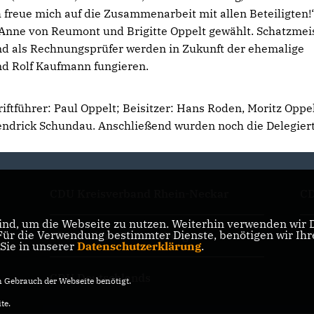
 freue mich auf die Zusammenarbeit mit allen Beteiligten!
 Anne von Reumont und Brigitte Oppelt gewählt. Schatzmei
und als Rechnungsprüfer werden in Zukunft der ehemalige
d Rolf Kaufmann fungieren.
ftführer: Paul Oppelt; Beisitzer: Hans Roden, Moritz Oppel
endrick Schundau. Anschließend wurden noch die Delegiert
CDU Kreisverband Rhein-Neckar
CD
nd, um die Webseite zu nutzen. Weiterhin verwenden wir Di
r die Verwendung bestimmter Dienste, benötigen wir Ihre 
CDU Baden-Württemberg
CD
 Sie in unserer
Datenschutzerklärung
.
CDU Deutschlands
Gebrauch der Webseite benötigt.
te.