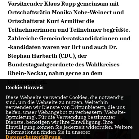
Vorsitzender Klaus Rupp gemeinsam mit
Ortschaftsrätin Monika Nohe-Weinert und
Ortschaftsrat Kurt Armitter die
Teilnehmerinnen und Teilnehmer begrüßte.
Zahlreiche Gemeinderatskandidatinnen und
-kandidaten waren vor Ort und auch Dr.
Stephan Harbarth (CDU), der
Bundestagsabgeordnete des Wahlkreises
Rhein-Neckar, nahm gerne an dem
Rundgang teil.
Cookie Hinweis
Diese Webseite verwendet Cookies, die notwendig
sind, um die Webseite zu nutzen. Weiterhin
verwenden wir Dienste von Drittanbietern, die uns
helfen, unser Webangebot zu verbessern (Website-
Optmierung). Für die Verwendung bestimmter
Dienste, benötigen wir Ihre Einwilligung. Ihre
Einwilligung können Sie jederzeit widerrufen. Weitere
Informationen finden Sie in unserer
Datenschutzerklärung
.