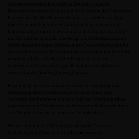
Gemeinderatskandidat Markus Brenner, zugleich
Hauptfeuerwehrmann, ging auf die Situation der Dilsberger
Feuerwehr ein: Das Feuerwehrhaus sei zu klein, verfüge
über keine richtigen Sozialräume, die Einsatzkleidung
könne nicht getrocknet werden und die Zufahrt sei, nicht
nur bei Schnee oder Eis, schwierig. Die Christdemokraten
treten daher für einen Neubau eines Feuerwehrhauses für
die Abteilungswehr Dilsberg an einem geeigneten Standort,
gegebenenfalls außerhalb der Bergfeste, ein. Die
bürgernahe Ortsverwaltung solle indes als Anlaufstelle
auch zukünftig im Burghofweg bleiben.
Ferner ging es unter anderem um die Erarbeitung und
Umsetzung eines Parkkonzepts für Anwohner und
Touristen der Bergfeste mit dem Ziel der Schaffung eines
angemessenen Parkraums, insbesondere im Bereich hinter
der "Schönen Aussicht" und der Tuchbleiche.
Weiter standen die Themen „Dilsberg für Familien“,
Sicherung von Wirtschaft und Tourismus sowie